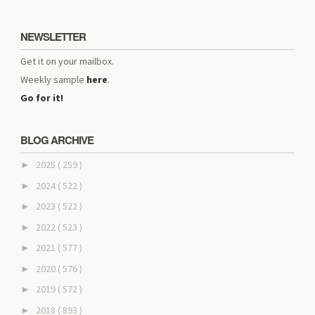
NEWSLETTER
Get it on your mailbox.
Weekly sample
here
.
Go for it!
BLOG ARCHIVE
2025
( 259 )
►
2024
( 522 )
►
2023
( 522 )
►
2022
( 523 )
►
2021
( 577 )
►
2020
( 576 )
►
2019
( 572 )
►
2018
( 893 )
►