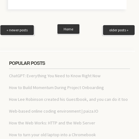
Home
« newer posts
older posts »
POPULAR POSTS
ChatGPT: Everything You Need to Know Right Now
How to Build Momentum During Project Onboarding
How Lee Robinson created his Guestbook, and you can do it too
Web-based online coding environment | paiza.IO
How the Web Works: HTTP and the Web Server
How to turn your old laptop into a Chromebook